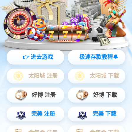
AC米兰官网-三星推出 BESPOKE 缤色铂格
WW9400D 系列洗衣机：支持接听电话、12千克容
积
发布时间：2026-05-18
三星于2024年家电新品发布会上推出了BESPOKE缤色铂格
WW9400D系列洗衣机。这款洗衣机容量为12公斤，厚度为550妹
妹，并配备了AI智控年夜屏，用户可以经由过程联动三星手机接听德
律风及长途视频通话。此外，它还有搭载了 AI泡泡净技能 ，声称可
以或许于低温下深层清洁衣物，并共同AI洗涤功效实现1.1的高洗净