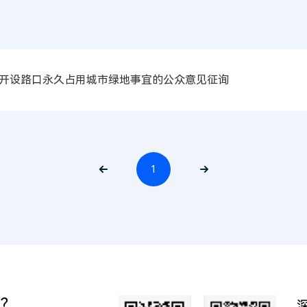
园开设路口永久占用城市绿地事宜的公众意见征询
1
兰？