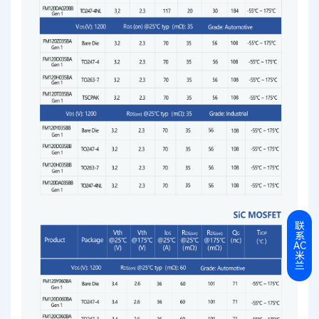
联
系
AC
米
兰